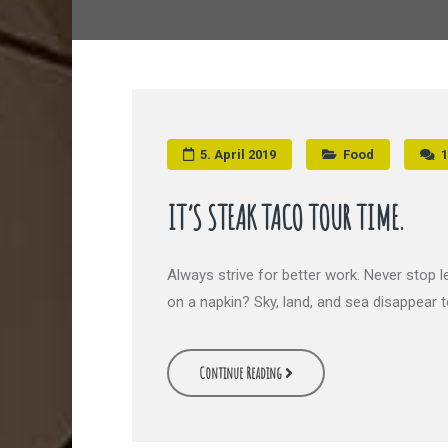
5. April 2019
Food
1
IT’S STEAK TACO TOUR TIME.
Always strive for better work. Never stop le
on a napkin? Sky, land, and sea disappear t
Continue Reading